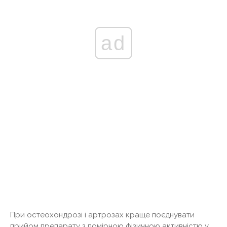
ad
При остеохондрозі і артрозах краще поєднувати
прийом препарату з помірною фізичною активністю у