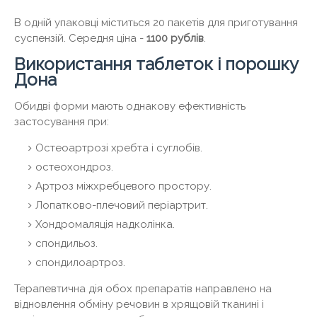
В одній упаковці міститься 20 пакетів для приготування
суспензій. Середня ціна -
1100 рублів
.
Використання таблеток і порошку
Дона
Обидві форми мають однакову ефективність
застосування при:
Остеоартрозі хребта і суглобів.
остеохондроз.
Артроз міжхребцевого простору.
Лопатково-плечовий періартрит.
Хондромаляція надколінка.
спондильоз.
спондилоартроз.
Терапевтична дія обох препаратів направлено на
відновлення обміну речовин в хрящовій тканині і