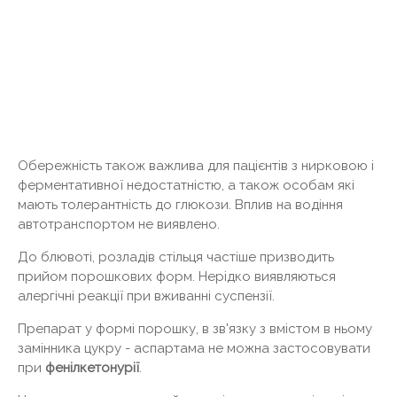
Обережність також важлива для пацієнтів з нирковою і
ферментативної недостатністю, а також особам які
мають толерантність до глюкози. Вплив на водіння
автотранспортом не виявлено.
До блювоті, розладів стільця частіше призводить
прийом порошкових форм. Нерідко виявляються
алергічні реакції при вживанні суспензії.
Препарат у формі порошку, в зв'язку з вмістом в ньому
замінника цукру - аспартама не можна застосовувати
при
фенілкетонурії
.