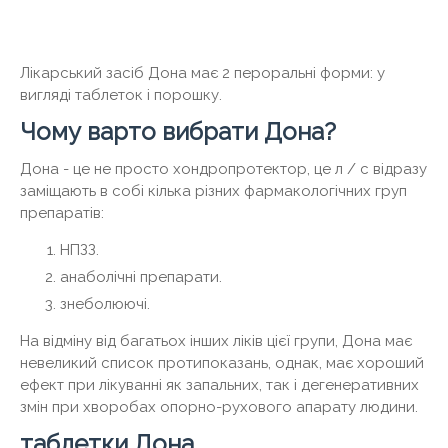
Лікарський засіб Дона має 2 пероральні форми: у
вигляді таблеток і порошку.
Чому варто вибрати Дона?
Дона - це не просто хондропротектор, це л / с відразу
заміщають в собі кілька різних фармакологічних груп
препаратів:
НПЗЗ.
анаболічні препарати.
знеболюючі.
На відміну від багатьох інших ліків цієї групи, Дона має
невеликий список протипоказань, однак, має хороший
ефект при лікуванні як запальних, так і дегенеративних
змін при хворобах опорно-рухового апарату людини.
таблетки Дона