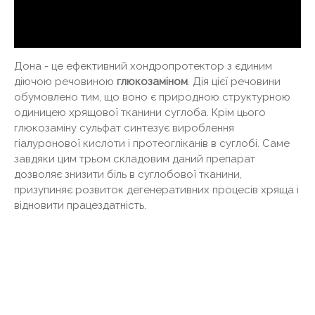
Дона - це ефективний хондропротектор з єдиним
діючою речовиною
глюкозаміном
. Дія цієї речовини
обумовлено тим, що воно є природною структурною
одиницею хрящової тканини суглоба. Крім цього
глюкозаміну сульфат синтезує вироблення
гіалуронової кислоти і протеогліканів в суглобі. Саме
завдяки цим трьом складовим даний препарат
дозволяє знизити біль в суглобової тканини,
призупиняє розвиток дегенеративних процесів хряща і
відновити працездатність.