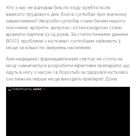
Хто з нас не відчував біль по ходу хребта після
важкого трудового дня, болі в суглобах при значному
навантаженні? Хвороби суглобів стали бичем нашого
покоління: артрити, артрози і остеохондрози стали
вражати підлітків 13-14 років. За статистичними даними
ВООЗ, проблеми з кістками і суглобами займають 3
місце за кількістю звернень населення.
Але медицина і фармацевтичний сектор не стоїть на
місці і намагається розробити ефективні препарати, що
йдуть в ногу з часом. І в боротьбі за здоров'я кісткової
системи на перше місце виходить препарат Дона.