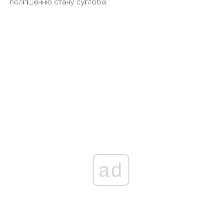
поліпшенню стану суглоба:
ad