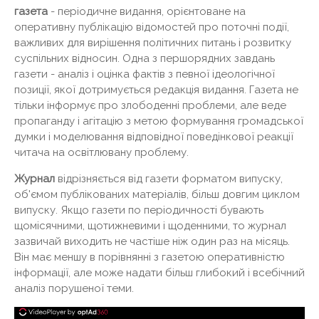
газета
- періодичне видання, орієнтоване на
оперативну публікацію відомостей про поточні події,
важливих для вирішення політичних питань і розвитку
суспільних відносин. Одна з першорядних завдань
газети - аналіз і оцінка фактів з певної ідеологічної
позиції, якої дотримується редакція видання. Газета не
тільки інформує про злободенні проблеми, але веде
пропаганду і агітацію з метою формування громадської
думки і моделювання відповідної поведінкової реакції
читача на освітлювану проблему.
Журнал
відрізняється від газети форматом випуску,
об'ємом публікованих матеріалів, більш довгим циклом
випуску. Якщо газети по періодичності бувають
щомісячними, щотижневими і щоденними, то журнал
зазвичай виходить не частіше ніж один раз на місяць.
Він має меншу в порівнянні з газетою оперативністю
інформації, але може надати більш глибокий і всебічний
аналіз порушеної теми.