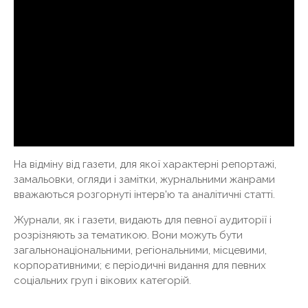
На відміну від газети, для якої характерні репортажі,
замальовки, огляди і замітки, журнальними жанрами
вважаються розгорнуті інтерв'ю та аналітичні статті.
Журнали, як і газети, видають для певної аудиторії і
розрізняють за тематикою. Вони можуть бути
загальнонаціональними, регіональними, місцевими,
корпоративними; є періодичні видання для певних
соціальних груп і вікових категорій.