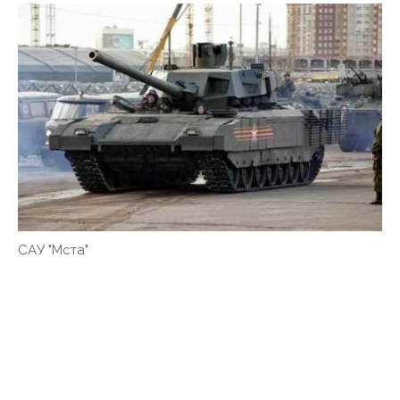
САУ "Мста"