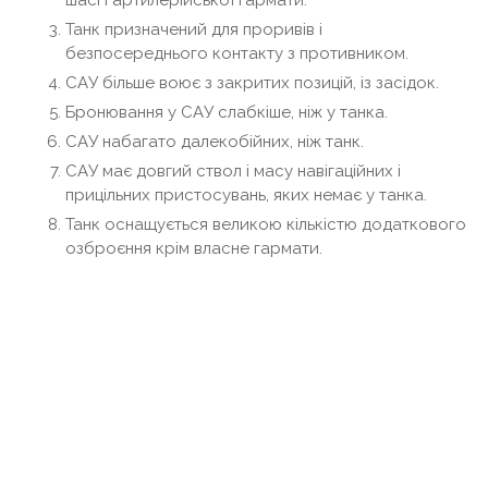
Танк призначений для проривів і
безпосереднього контакту з противником.
САУ більше воює з закритих позицій, із засідок.
Бронювання у САУ слабкіше, ніж у танка.
САУ набагато далекобійних, ніж танк.
САУ має довгий ствол і масу навігаційних і
прицільних пристосувань, яких немає у танка.
Танк оснащується великою кількістю додаткового
озброєння крім власне гармати.