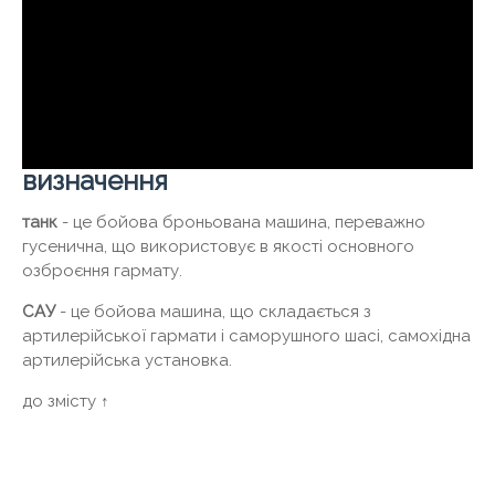
визначення
танк
- це бойова броньована машина, переважно
гусенична, що використовує в якості основного
озброєння гармату.
САУ
- це бойова машина, що складається з
артилерійської гармати і саморушного шасі, самохідна
артилерійська установка.
до змісту ↑