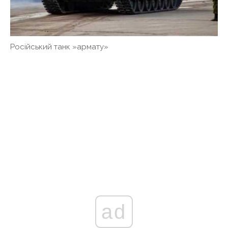
Російський танк »армату»
ad