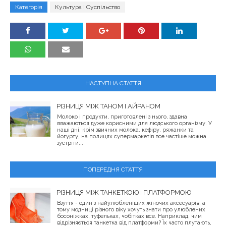
Категорія
Культура І Суспільство
НАСТУПНА СТАТТЯ
РІЗНИЦЯ МІЖ ТАНОМ І АЙРАНОМ
Молоко і продукти, приготовлені з нього, здавна
вважаються дуже корисними для людського організму. У
наші дні, крім звичних молока, кефіру, ряжанки та
йогурту, на полицях супермаркетів все частіше можна
зустріти...
ПОПЕРЕДНЯ СТАТТЯ
РІЗНИЦЯ МІЖ ТАНКЕТКОЮ І ПЛАТФОРМОЮ
Взуття - один з найулюбленіших жіночих аксесуарів, а
тому модниці різного віку хочуть знати про улюблених
босоніжках, туфельках, чобітках все. Наприклад, чим
відрізняється танкетка від платформи? Їх часто плутають,