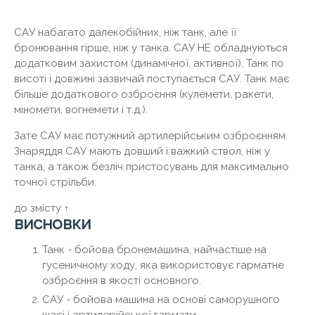
САУ набагато далекобійних, ніж танк, але її
бронювання гірше, ніж у танка. САУ НЕ обладнуються
додатковим захистом (динамічної, активної). Танк по
висоті і довжині зазвичай поступається САУ. Танк має
більше додаткового озброєння (кулемети, ракети,
міномети, вогнемети і т.д.).
Зате САУ має потужний артилерійським озброєнням.
Знаряддя САУ мають довший і важкий ствол, ніж у
танка, а також безліч пристосувань для максимально
точної стрільби.
до змісту ↑
висновки
Танк - бойова бронемашина, найчастіше на
гусеничному ходу, яка використовує гарматне
озброєння в якості основного.
САУ - бойова машина на основі саморушного
шасі і артилерійської гармати.