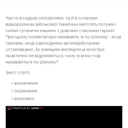
Часто в кадрах кінохроніки, та й в сучасних
відеороликах військової тематики миготять потужні і
сильні гусеничні машини з довгими стволами гармат.
При цьому коментатори називають їх по-різному - іноді
танками, іноді самохідними артилерійськими
установками. За зовнішнім виглядом ці монстри
практично не відрізняються, чому ж вони тоді
називаються по-різному?
Зміст статті
визначення
порівняння
висновки