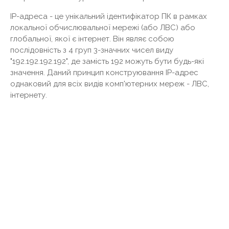
IP-адреса - це унікальний ідентифікатор ПК в рамках
локальної обчислювальної мережі (або ЛВС) або
глобальної, якої є інтернет. Він являє собою
послідовність з 4 груп 3-значних чисел виду
"192.192.192.192", де замість 192 можуть бути будь-які
значення. Даний принцип конструювання IP-адрес
однаковий для всіх видів комп'ютерних мереж - ЛВС,
інтернету.