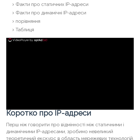
Факти про статичних IP-адреси
Факти про динамічні IP-адреси
порівняння
Таблиця
Коротко про IP-адреси
Перш ніж говорити про відмінності між статичними і
динамічними IP-адресами, зробимо невеликий
теоретичний екскурс в область мережевих технологій.