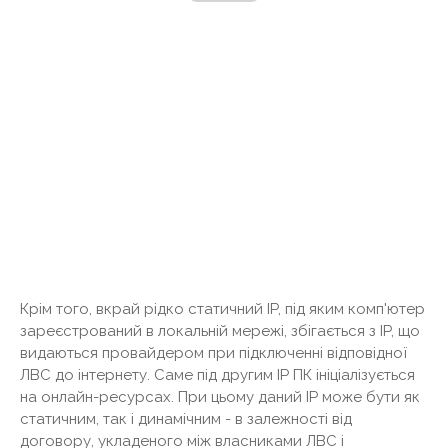
Крім того, вкрай рідко статичний IP, під яким комп'ютер
зареєстрований в локальній мережі, збігається з IP, що
видаються провайдером при підключенні відповідної
ЛВС до інтернету. Саме під другим IP ПК ініціалізується
на онлайн-ресурсах. При цьому даний IP може бути як
статичним, так і динамічним - в залежності від
договору, укладеного між власниками ЛВС і