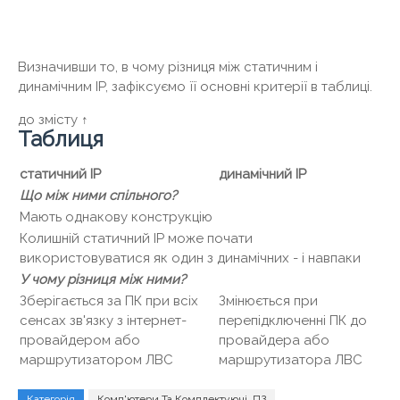
Визначивши то, в чому різниця між статичним і
динамічним IP, зафіксуємо її основні критерії в таблиці.
до змісту ↑
Таблиця
статичний IP
динамічний IP
Що між ними спільного?
Мають однакову конструкцію
Колишній статичний IP може почати
використовуватися як один з динамічних - і навпаки
У чому різниця між ними?
Зберігається за ПК при всіх
Змінюється при
сенсах зв'язку з інтернет-
перепідключенні ПК до
провайдером або
провайдера або
маршрутизатором ЛВС
маршрутизатора ЛВС
Категорія
Комп'ютери Та Комплектуючі, ПЗ