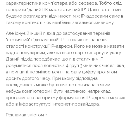
характеристика комп'ютера або сервера. Тобто слід
говорити "даний ПК має статичний IP". Далі в статті ми
будемо розглядати відмінності між IP-адресами саме в
такому контексті - як найбільш загальновизнаному.
Але існує й інший підхід до застосування термінів
"статичний" і "динамічний" IP - в цілях позначення
сталості конструкції IP-адреси. Його не можна назвати
надто популярним, але на нього варто звернути увагу.
Даний підхід передбачає, що під статичним IP
розуміється послідовність з 4 груп 3-значних чисел, яка,
в принципі, не змінюється ні на одну цифру протягом
досить довгого часу. При цьому відповідна
послідовність може бути ніяк не пов'язана з яким-
небудь комп'ютером і бути частиною, наприклад,
програмного алгоритму формування IP-адрес в мережі
або в інфраструктурі інтернет-провайдера.
Рекламак змістом ↑