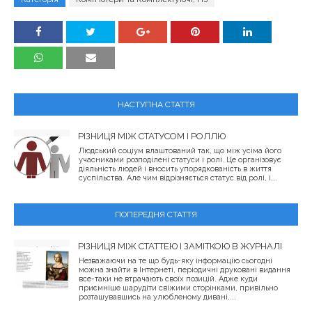
НАСТУПНА СТАТТЯ
РІЗНИЦЯ МІЖ СТАТУСОМ І РОЛЛЮ
Людський соціум влаштований так, що між усіма його
учасниками розподілені статуси і ролі. Це організовує
діяльність людей і вносить упорядкованість в життя
суспільства. Але чим відрізняється статус від ролі, і...
ПОПЕРЕДНЯ СТАТТЯ
РІЗНИЦЯ МІЖ СТАТТЕЮ І ЗАМІТКОЮ В ЖУРНАЛІ
Незважаючи на те що будь-яку інформацію сьогодні
можна знайти в Інтернеті, періодичні друковані видання
все-таки не втрачають своїх позицій. Адже куди
приємніше шарудіти свіжими сторінками, привільно
розташувавшись на улюбленому дивані,...