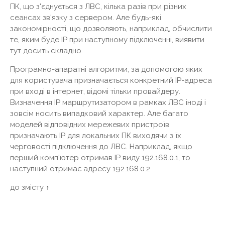
ПК, що з'єднується з ЛВС, кілька разів при різних
сеансах зв'язку з сервером. Але будь-які
закономірності, що дозволяють, наприклад, обчислити
те, яким буде IP при наступному підключенні, виявити
тут досить складно.
Програмно-апаратні алгоритми, за допомогою яких
для користувача призначається конкретний IP-адреса
при вході в інтернет, відомі тільки провайдеру.
Визначення IP маршрутизатором в рамках ЛВС іноді і
зовсім носить випадковий характер. Але багато
моделей відповідних мережевих пристроїв
призначають IP для локальних ПК виходячи з їх
черговості підключення до ЛВС. Наприклад, якщо
перший комп'ютер отримав IP виду 192.168.0.1, то
наступний отримає адресу 192.168.0.2.
до змісту ↑