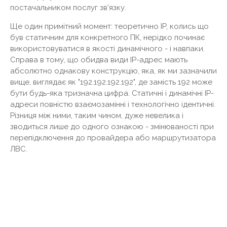
постачальником послуг зв'язку.
Ще один примітний момент: теоретично IP, колись що
був статичним для конкретного ПК, нерідко починає
використовуватися в якості динамічного - і навпаки.
Справа в тому, що обидва види IP-адрес мають
абсолютно однакову конструкцію, яка, як ми зазначили
вище, виглядає як "192.192.192.192", де замість 192 може
бути будь-яка тризначна цифра. Статичні і динамічні IP-
адреси повністю взаємозамінні і технологічно ідентичні.
Різниця між ними, таким чином, дуже невелика і
зводиться лише до одного ознакою - змінюваності при
перепідключення до провайдера або маршрутизатора
ЛВС.