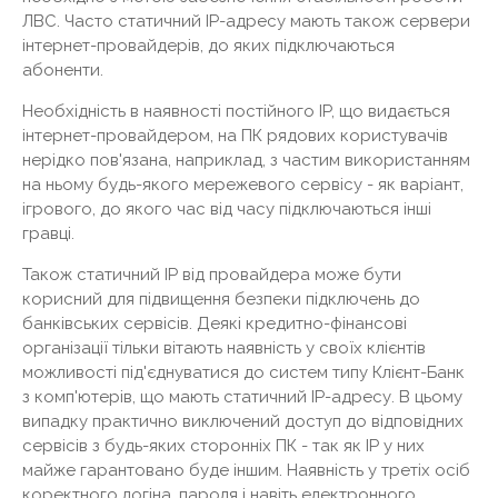
ЛВС. Часто статичний IP-адресу мають також сервери
інтернет-провайдерів, до яких підключаються
абоненти.
Необхідність в наявності постійного IP, що видається
інтернет-провайдером, на ПК рядових користувачів
нерідко пов'язана, наприклад, з частим використанням
на ньому будь-якого мережевого сервісу - як варіант,
ігрового, до якого час від часу підключаються інші
гравці.
Також статичний IP від ​​провайдера може бути
корисний для підвищення безпеки підключень до
банківських сервісів. Деякі кредитно-фінансові
організації тільки вітають наявність у своїх клієнтів
можливості під'єднуватися до систем типу Клієнт-Банк
з комп'ютерів, що мають статичний IP-адресу. В цьому
випадку практично виключений доступ до відповідних
сервісів з будь-яких сторонніх ПК - так як IP у них
майже гарантовано буде іншим. Наявність у третіх осіб
коректного логіна, пароля і навіть електронного