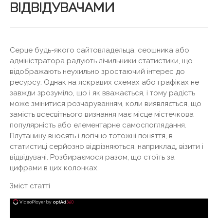
ВІДВІДУВАЧАМИ
Серце будь-якого сайтовладельца, сеошника або
адміністратора радують лічильники статистики, що
відображають неухильно зростаючий інтерес до
ресурсу. Однак на яскравих схемах або графіках не
завжди зрозуміло, що і як вважається, і тому радість
може змінитися розчаруванням, коли виявляється, що
замість всесвітнього визнання має місце містечкова
популярність або елементарне самоспоглядання.
Плутанину вносять і логічно тотожні поняття, в
статистиці серйозно відрізняються, наприклад, візити і
відвідувачі. Розбираємося разом, що стоїть за
цифрами в цих колонках.
Зміст статті