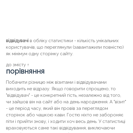
відвідувачі
в обліку статистики - кількість унікальних
користувачів, що переглянули (завантажили повністю)
як мінімум одну сторінку сайту.
до змісту ↑
порівняння
Побачити різницю між візитами і відвідувачами
виходить не відразу. Якщо говорити спрощено, то
"відвідувач" - це конкретний гість, незалежно від того,
чи зайшов він на сайт або на день народження. А "візит"
- це період часу, який він провів за переглядом
сторінок або чашкою кави. Гостю ніхто не забороняє
піти і прийти знову, і ходити хоч весь день. У статистиці
враховуються саме такі відвідування, виключаючи