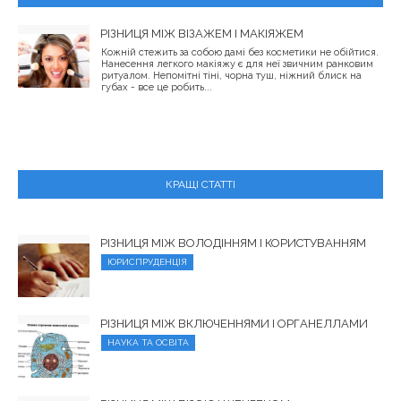
РІЗНИЦЯ МІЖ ВІЗАЖЕМ І МАКІЯЖЕМ
Кожній стежить за собою дамі без косметики не обійтися.
Нанесення легкого макіяжу є для неї звичним ранковим
ритуалом. Непомітні тіні, чорна туш, ніжний блиск на
губах - все це робить...
КРАЩІ СТАТТІ
РІЗНИЦЯ МІЖ ВОЛОДІННЯМ І КОРИСТУВАННЯМ
ЮРИСПРУДЕНЦІЯ
РІЗНИЦЯ МІЖ ВКЛЮЧЕННЯМИ І ОРГАНЕЛЛАМИ
НАУКА ТА ОСВІТА