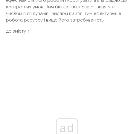
ефективність його роботи і коригувати її відповідно до
конкретних умов. Чим більше кількісна різниця між
числом відвідувачів і числом візитів, тим ефективніше
робота ресурсу і вище його затребуваність.
до змісту ↑
ad