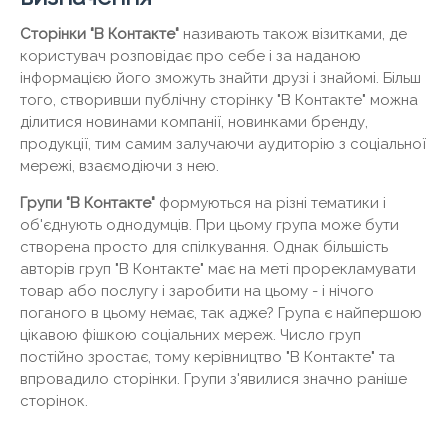
Сторінки "В Контакте"
називають також візитками, де
користувач розповідає про себе і за наданою
інформацією його зможуть знайти друзі і знайомі. Більш
того, створивши публічну сторінку "В Контакте" можна
ділитися новинами компанії, новинками бренду,
продукції, тим самим залучаючи аудиторію з соціальної
мережі, взаємодіючи з нею.
Групи "В Контакте"
формуються на різні тематики і
об'єднують однодумців. При цьому група може бути
створена просто для спілкування. Однак більшість
авторів груп "В Контакте" має на меті прорекламувати
товар або послугу і заробити на цьому - і нічого
поганого в цьому немає, так адже? Група є найпершою
цікавою фішкою соціальних мереж. Число груп
постійно зростає, тому керівництво "В Контакте" та
впровадило сторінки. Групи з'явилися значно раніше
сторінок.