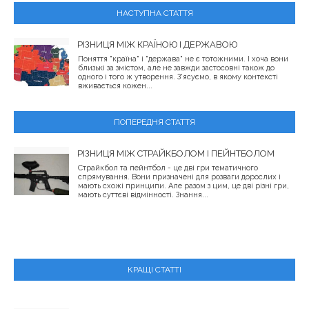
НАСТУПНА СТАТТЯ
РІЗНИЦЯ МІЖ КРАЇНОЮ І ДЕРЖАВОЮ
Поняття "країна" і "держава" не є тотожними. І хоча вони
близькі за змістом, але не завжди застосовні також до
одного і того ж утворення. З'ясуємо, в якому контексті
вживається кожен...
ПОПЕРЕДНЯ СТАТТЯ
РІЗНИЦЯ МІЖ СТРАЙКБОЛОМ І ПЕЙНТБОЛОМ
Страйкбол та пейнтбол - це дві гри тематичного
спрямування. Вони призначені для розваги дорослих і
мають схожі принципи. Але разом з цим, це дві різні гри,
мають суттєві відмінності. Знання...
КРАЩІ СТАТТІ