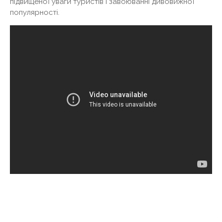
підвищеної уваги туристів і завоюванні дивовижної
популярності.