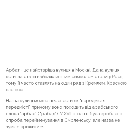
Арбат - це найстаріша вулиця в Москві. Дана вулиця
встигла стати найважливішим символом столиці Росії,
тому її часто ставлять на один ряд з Кремлем, Красною
площею.
Назва вулиці можна перевести як "передмістя,
передмісті", причому воно походить від арабського
слова "арбад" ( "рабад"). У XVII столітті була зроблена
спроба перейменування в Смоленську, але назва не
зуміло прижитися.