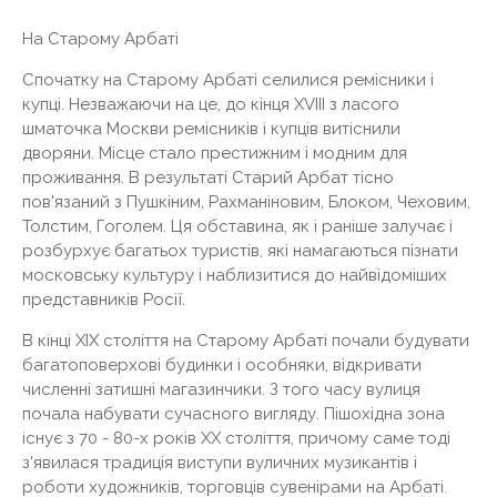
На Старому Арбаті
Спочатку на Старому Арбаті селилися ремісники і
купці. Незважаючи на це, до кінця XVIII з ласого
шматочка Москви ремісників і купців витіснили
дворяни. Місце стало престижним і модним для
проживання. В результаті Старий Арбат тісно
пов'язаний з Пушкіним, Рахманіновим, Блоком, Чеховим,
Толстим, Гоголем. Ця обставина, як і раніше залучає і
розбурхує багатьох туристів, які намагаються пізнати
московську культуру і наблизитися до найвідоміших
представників Росії.
В кінці XIX століття на Старому Арбаті почали будувати
багатоповерхові будинки і особняки, відкривати
численні затишні магазинчики. З того часу вулиця
почала набувати сучасного вигляду. Пішохідна зона
існує з 70 - 80-х років XX століття, причому саме тоді
з'явилася традиція виступи вуличних музикантів і
роботи художників, торговців сувенірами на Арбаті.