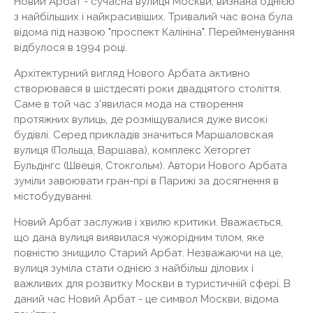
Новий Арбат - сучасна вулиця Москви, визнана однією
з найбільших і найкрасивіших. Тривалий час вона була
відома під назвою "проспект Калініна". Перейменування
відбулося в 1994 році.
Архітектурний вигляд Нового Арбата активно
створювався в шістдесяті роки двадцятого століття.
Саме в той час з'явилася мода на створення
протяжних вулиць, де розміщувалися дуже високі
будівлі. Серед прикладів значиться Маршаловская
вулиця (Польща, Варшава), комплекс Хеторгет
Бульдінгс (Швеція, Стокгольм). Автори Нового Арбата
зуміли завоювати гран-прі в Парижі за досягнення в
містобудуванні.
Новий Арбат заслужив і хвилю критики. Вважається,
що дана вулиця виявилася чужорідним тілом, яке
повністю знищило Старий Арбат. Незважаючи на це,
вулиця зуміла стати однією з найбільш ділових і
важливих для розвитку Москви в туристичній сфері. В
даний час Новий Арбат - це символ Москви, відома