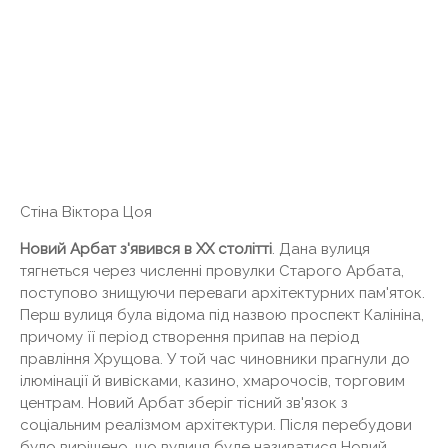
Стіна Віктора Цоя
Новий Арбат з'явився в XX столітті
. Дана вулиця
тягнеться через численні провулки Старого Арбата,
поступово знищуючи переваги архітектурних пам'яток.
Перш вулиця була відома під назвою проспект Калініна,
причому її період створення припав на період
правління Хрущова. У той час чиновники прагнули до
ілюмінації й вивісками, казино, хмарочосів, торговим
центрам. Новий Арбат зберіг тісний зв'язок з
соціальним реалізмом архітектури. Після перебудови
було вирішено, що вулиця буде називатися Новий