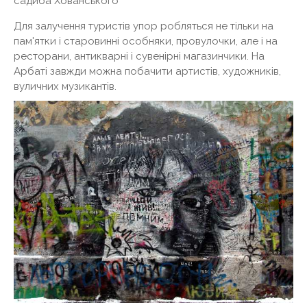
садиба Хованського
Для залучення туристів упор робляться не тільки на
пам'ятки і старовинні особняки, провулочки, але і на
ресторани, антикварні і сувенірні магазинчики. На
Арбаті завжди можна побачити артистів, художників,
вуличних музикантів.