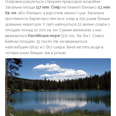
Озерами рахуються створені природою водойми.
Загальна площа
117 млн. Озер
на планеті близько
2,1 млн.
Кв. км.
або близько 4 відсотків земної суші. Загальна
протяжність берегової лінії всіх озер в 250 разів більше
довжини екватора. У світі налічується 22 великі озера з
площею понад 10 000 кв. км. Самим великими з них
вважається
Каспійське море
(371 тис. Кв. Км.). Озеро
Байкал площею 35 тисяч. Кв. км вважається
найглибшим (1642 м.). Всі озера Землі містять води в
чотири рази більше, ніж в річках.