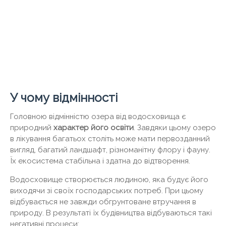
У чому відмінності
Головною відмінністю озера від водосховища є
природний
характер його освіти
. Завдяки цьому озеро
в лікування багатьох століть може мати первозданний
вигляд, багатий ландшафт, різноманітну флору і фауну.
Їх екосистема стабільна і здатна до відтворення.
Водосховище створюється людиною, яка будує його
виходячи зі своїх господарських потреб. При цьому
відбувається не завжди обгрунтоване втручання в
природу. В результаті їх будівництва відбуваються такі
негативні процеси: