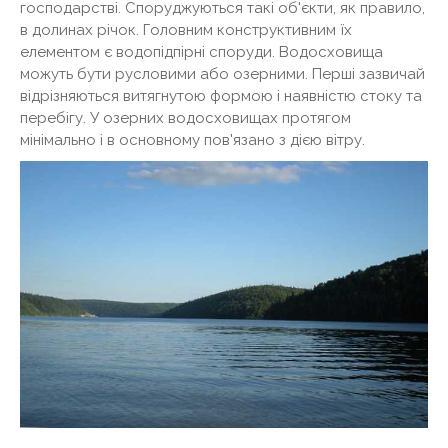
господарстві. Споруджуються такі об'єкти, як правило,
в долинах річок. Головним конструктивним їх
елементом є водопідпірні споруди. Водосховища
можуть бути русловими або озерними. Перші зазвичай
відрізняються витягнутою формою і наявністю стоку та
перебігу. У озерних водосховищах протягом
мінімально і в основному пов'язано з дією вітру.