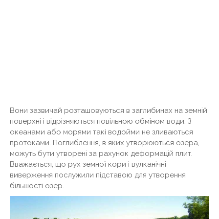
Вони зазвичай розташовуються в заглибинах на земній
поверхні і відрізняються повільною обміном води. З
океанами або морями такі водойми не зливаються
протоками. Поглиблення, в яких утворюються озера,
можуть бути утворені за рахунок деформацій плит.
Вважається, що рух земної кори і вулканічні
виверження послужили підставою для утворення
більшості озер.