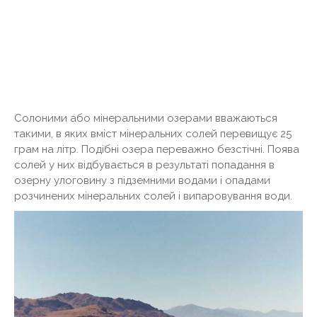
Солоними або мінеральними озерами вважаються
такими, в яких вміст мінеральних солей перевищує 25
грам на літр. Подібні озера переважно безстічні. Поява
солей у них відбувається в результаті попадання в
озерну улоговину з підземними водами і опадами
розчинених мінеральних солей і випаровування води.