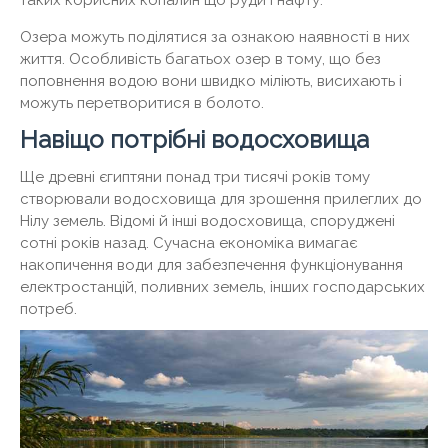
таких корисних копалин що руди і нафту.
Озера можуть поділятися за ознакою наявності в них
життя. Особливість багатьох озер в тому, що без
поповнення водою вони швидко міліють, висихають і
можуть перетворитися в болото.
Навіщо потрібні водосховища
Ще древні єгиптяни понад три тисячі років тому
створювали водосховища для зрошення прилеглих до
Нілу земель. Відомі й інші водосховища, споруджені
сотні років назад. Сучасна економіка вимагає
накопичення води для забезпечення функціонування
електростанцій, поливних земель, інших господарських
потреб.