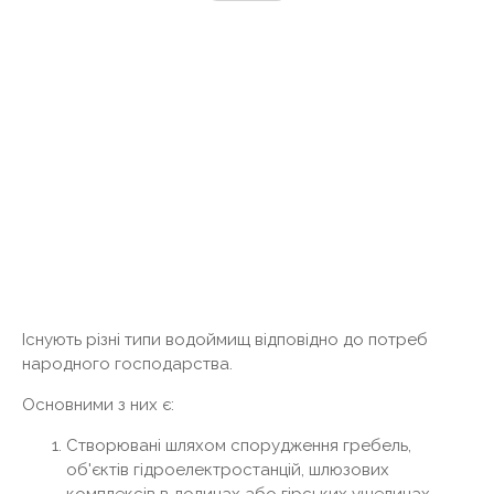
Існують різні типи водоймищ відповідно до потреб
народного господарства.
Основними з них є:
Створювані шляхом спорудження гребель,
об'єктів гідроелектростанцій, шлюзових
комплексів в долинах або гірських ущелинах