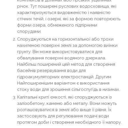
річок. Тут поширені руслових водосховища, які
характеризуються видовженістю і наявністю
стічних течій, і озерні, які за формою повторюють
форми озера, обмеженого підпірними
спорудами.
Споруджуються на горизонтальної або трохи
нахиленою поверхні землі за допомогою виїмки
грунту. Він може використовуватися для
обвалування поверхні водяного дзеркала.
Найбільш поширений цей метод для створення
басейнів резервування води для
гідроакумуляторних електростанцій. Другим
Найпоширенішим варіантом є використання
стоку води для зрошення сільгоспугідь в низинах.
Капітальні криті ємкості, які споруджуються із
залізобетону, каменю або металу. Вони можуть
розташовуватися в землі або вище її рівня. Їх
застосовують для регулювання подачі води
протягом доби і створення необхідного її напору.