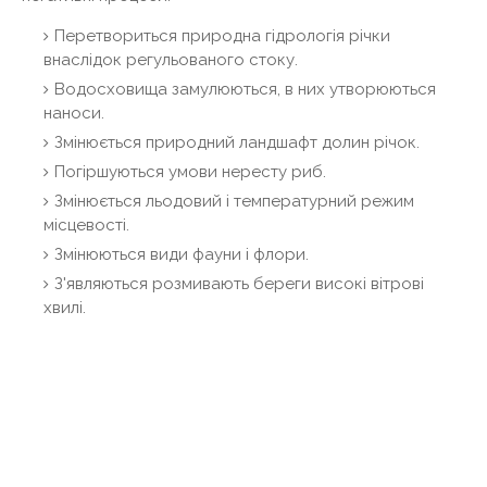
Перетвориться природна гідрологія річки
внаслідок регульованого стоку.
Водосховища замулюються, в них утворюються
наноси.
Змінюється природний ландшафт долин річок.
Погіршуються умови нересту риб.
Змінюється льодовий і температурний режим
місцевості.
Змінюються види фауни і флори.
З'являються розмивають береги високі вітрові
хвилі.