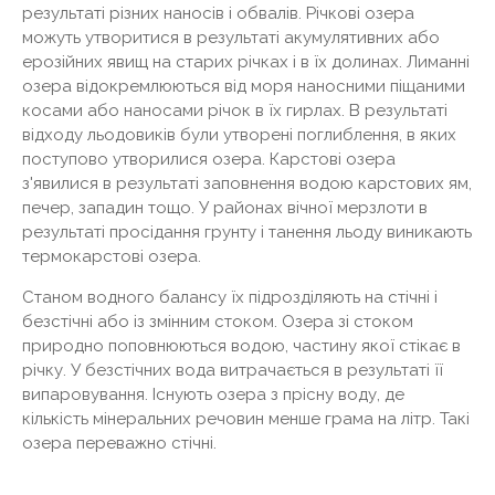
результаті різних наносів і обвалів. Річкові озера
можуть утворитися в результаті акумулятивних або
ерозійних явищ на старих річках і в їх долинах. Лиманні
озера відокремлюються від моря наносними піщаними
косами або наносами річок в їх гирлах. В результаті
відходу льодовиків були утворені поглиблення, в яких
поступово утворилися озера. Карстові озера
з'явилися в результаті заповнення водою карстових ям,
печер, западин тощо. У районах вічної мерзлоти в
результаті просідання грунту і танення льоду виникають
термокарстові озера.
Станом водного балансу їх підрозділяють на стічні і
безстічні або із змінним стоком. Озера зі стоком
природно поповнюються водою, частину якої стікає в
річку. У безстічних вода витрачається в результаті її
випаровування. Існують озера з прісну воду, де
кількість мінеральних речовин менше грама на літр. Такі
озера переважно стічні.