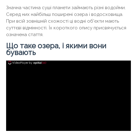
Значна частина суші планети займають різні водойми.
Серед них найбільш поширені озера і водосховища.
При всій зовнішній схожості ці водні об'єкти мають
суттєві відмінності. Їх короткого опису присвячується
означена стаття.
Що таке озера, і якими вони
бувають