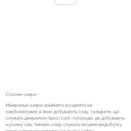
Солоне озеро
Мінеральні озера прийнято розділяти на
карбонатовие, в яких добувають соду, сульфатні, що
служать джерелом гіркої солі, і хлоридні, де добувають
кухонну сіль. Чимало озер служать місцями видобутку