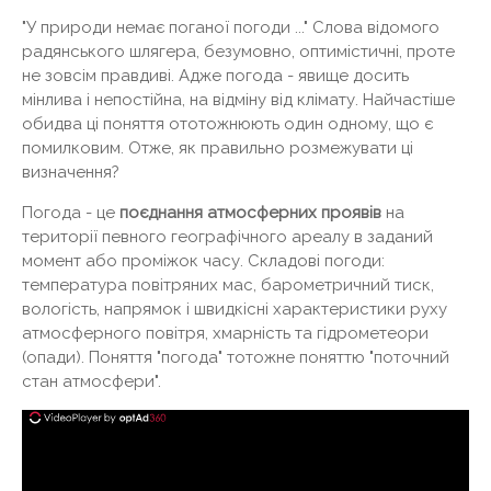
"У природи немає поганої погоди ..." Слова відомого
радянського шлягера, безумовно, оптимістичні, проте
не зовсім правдиві. Адже погода - явище досить
мінлива і непостійна, на відміну від клімату. Найчастіше
обидва ці поняття ототожнюють один одному, що є
помилковим. Отже, як правильно розмежувати ці
визначення?
Погода - це
поєднання атмосферних проявів
на
території певного географічного ареалу в заданий
момент або проміжок часу. Складові погоди:
температура повітряних мас, барометричний тиск,
вологість, напрямок і швидкісні характеристики руху
атмосферного повітря, хмарність та гідрометеори
(опади). Поняття "погода" тотожне поняттю "поточний
стан атмосфери".