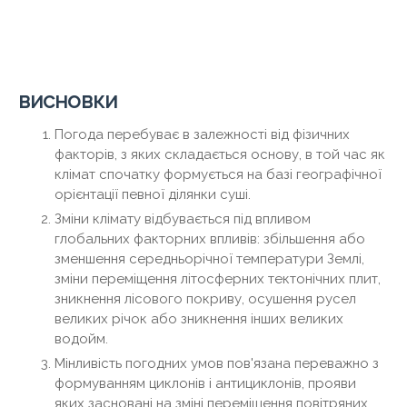
висновки
Погода перебуває в залежності від фізичних
факторів, з яких складається основу, в той час як
клімат спочатку формується на базі географічної
орієнтації певної ділянки суші.
Зміни клімату відбувається під впливом
глобальних факторних впливів: збільшення або
зменшення середньорічної температури Землі,
зміни переміщення літосферних тектонічних плит,
зникнення лісового покриву, осушення русел
великих річок або зникнення інших великих
водойм.
Мінливість погодних умов пов'язана переважно з
формуванням циклонів і антициклонів, прояви
яких засновані на зміні переміщення повітряних