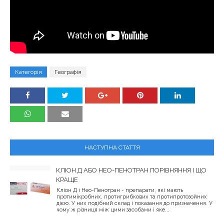
Категорія
Географія
НАСТУПНА СТАТТЯ
КЛІОН Д АБО НЕО-ПЕНОТРАН ПОРІВНЯННЯ І ЩО
КРАЩЕ
Кліон Д і Нео-Пенотран - препарати, які мають
протимікробних, протигрибкових та протипротозойних
дією. У них подібний склад і показання до призначення. У
чому ж різниця між цими засобами і яке...