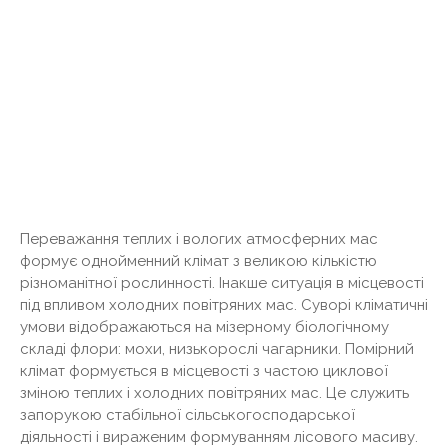
Переважання теплих і вологих атмосферних мас
формує однойменний клімат з великою кількістю
різноманітної рослинності. Інакше ситуація в місцевості
під впливом холодних повітряних мас. Суворі кліматичні
умови відображаються на мізерному біологічному
складі флори: мохи, низькорослі чагарники. Помірний
клімат формується в місцевості з частою циклової
зміною теплих і холодних повітряних мас. Це служить
запорукою стабільної сільськогосподарської
діяльності і вираженим формуванням лісового масиву.