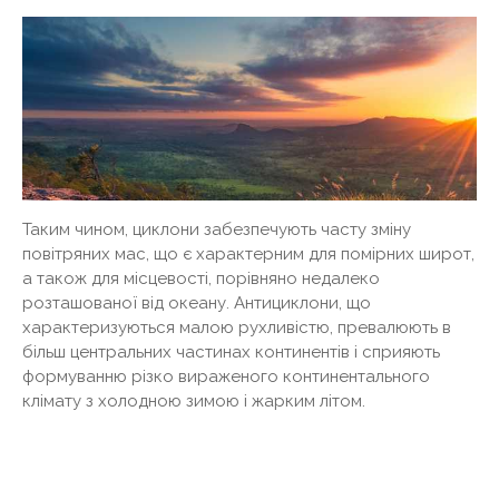
Таким чином, циклони забезпечують часту зміну
повітряних мас, що є характерним для помірних широт,
а також для місцевості, порівняно недалеко
розташованої від океану. Антициклони, що
характеризуються малою рухливістю, превалюють в
більш центральних частинах континентів і сприяють
формуванню різко вираженого континентального
клімату з холодною зимою і жарким літом.