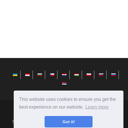
This website uses cookies to ensure you get the
best experience on our website.
Learn more
avktarget.com
Ⓒ
2026
Порівняння людей, предметів, явищ, автомобілів, їжі і
Got it!
багато іншого.