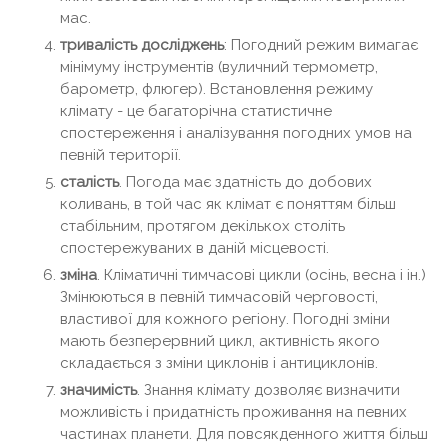
мас.
тривалість досліджень
: Погодний режим вимагає
мінімуму інструментів (вуличний термометр,
барометр, флюгер). Встановлення режиму
клімату - це багаторічна статистичне
спостереження і аналізування погодних умов на
певній території.
сталість
. Погода має здатність до добових
коливань, в той час як клімат є поняттям більш
стабільним, протягом декількох століть
спостережуваних в даній місцевості.
зміна
. Кліматичні тимчасові цикли (осінь, весна і ін.)
Змінюються в певній тимчасовій черговості,
властивої для кожного регіону. Погодні зміни
мають безперервний цикл, активність якого
складається з зміни циклонів і антициклонів.
значимість
. Знання клімату дозволяє визначити
можливість і придатність проживання на певних
частинах планети. Для повсякденного життя більш