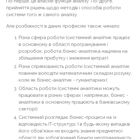
По-перше, це власне функція аналізу. По-друге,
прийняття рішень щодо методів і способів роботи
системи того ж самого аналізу.
Але розбіжності в даних професіях також чимало:
Різна сфера роботи (системний аналітик працює
в основному в області програмування і
розробок; робота бізнес-аналітика націлена на
збільшення прибутку і зниження витрат).
Різна спрямованість роботи (системний аналітик
повинен володіти математичним складом розуму,
коли як бізнес-аналітик - гуманітарних).
Область роботи (системні аналітики можуть
працювати в різних сферах і напрямках, бізнес -
аналітики в основному працюють в банківському
секторі).
Системний розглядає бізнес-процеси на їх
відповідність IT-структурі. І в будь-якому випадків
його обов'язки не входить знання предметної
області; він зобов'язаний бачити неоптимальність