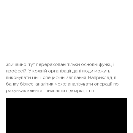
Звичайно, тут перераховані тільки основні функції
професій. У кожній організації дані люди можуть
виконувати і інші специфічні завдання. Наприклад, в
банку бізнес-аналітик може аналізувати операції по
рахунках клієнта і виявляти підозрілі, і т.п.