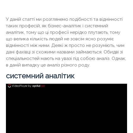
У даній статті ми розглянемо подібності та відмінності
таких професій, як бізнес-аналітик і системний
аналітик, тому що ці професії нерідко плутають, тому
що велика кількість людей не зовсім ясно розуміє
відмінності між ними. Деякі ж просто не розуміють, чим
дані фахівці зі схожими назвами займаються. Обидві зі
спеціальностей мають на увазі під собою аналіз. Однак,
в даній випадку це аналіз різного роду.
системний аналітик