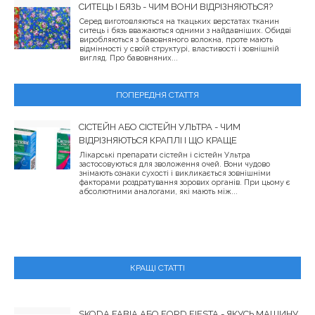
СИТЕЦЬ І БЯЗЬ - ЧИМ ВОНИ ВІДРІЗНЯЮТЬСЯ?
Серед виготовляються на ткацьких верстатах тканин
ситець і бязь вважаються одними з найдавніших. Обидві
виробляються з бавовняного волокна, проте мають
відмінності у своїй структурі, властивості і зовнішній
вигляд. Про бавовняних...
ПОПЕРЕДНЯ СТАТТЯ
СІСТЕЙН АБО СІСТЕЙН УЛЬТРА - ЧИМ
ВІДРІЗНЯЮТЬСЯ КРАПЛІ І ЩО КРАЩЕ
Лікарські препарати сістейн і сістейн Ультра
застосовуються для зволоження очей. Вони чудово
знімають ознаки сухості і викликається зовнішніми
факторами роздратування зорових органів. При цьому є
абсолютними аналогами, які мають між...
КРАЩІ СТАТТІ
SKODA FABIA АБО FORD FIESTA - ЯКУСЬ МАШИНУ