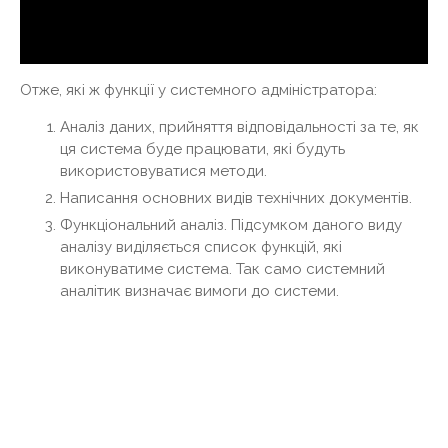
Отже, які ж функції у системного адміністратора:
Аналіз даних, прийняття відповідальності за те, як
ця система буде працювати, які будуть
використовуватися методи.
Написання основних видів технічних документів.
Функціональний аналіз. Підсумком даного виду
аналізу виділяється список функцій, які
виконуватиме система. Так само системний
аналітик визначає вимоги до системи.