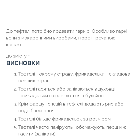
До тефтелі потрібно подавати гарнір. Особливо гарні
вони з макаронними виробами, пюре і гречаною
кашею.
до змісту ↑
висновки
Тефтелі - окрему страву, фрикадельки - складова
перших страв.
Тефтелі гасяться або запікаються в духовці,
фрикадельки відварюються в бульйоні.
Крім фаршу і спецій в тефтелі додають рис або
подрібнені овочі.
Тефтелі більше фрикадельок за розміром.
Тефтелі часто панірують і обсмажують, перш ніж
гасити (запікати).