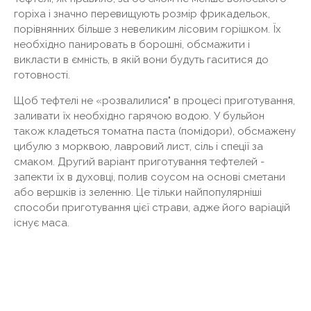
горіха і значно перевищують розмір фрикадельок,
порівнянних більше з невеликим лісовим горішком. Їх
необхідно панировать в борошні, обсмажити і
викласти в ємність, в якій вони будуть гаситися до
готовності.
Щоб тефтелі не «розвалилися" в процесі приготування,
заливати їх необхідно гарячою водою. У бульйон
також кладеться томатна паста (помідори), обсмажену
цибулю з морквою, лавровий лист, сіль і спеції за
смаком. Другий варіант приготування тефтелей -
запекти їх в духовці, полив соусом на основі сметани
або вершків із зеленню. Це тільки найпопулярніші
способи приготування цієї страви, адже його варіацій
існує маса.