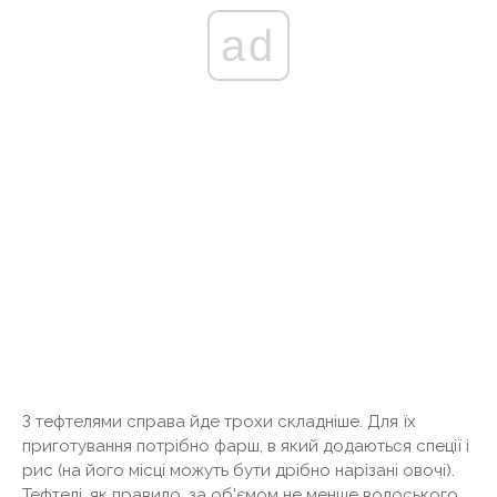
ad
З тефтелями справа йде трохи складніше. Для їх
приготування потрібно фарш, в який додаються спеції і
рис (на його місці можуть бути дрібно нарізані овочі).
Тефтелі, як правило, за об'ємом не менше волоського