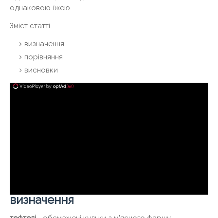
однаковою їжею.
Зміст статті
визначення
порівняння
висновки
визначення
тефтелі
- обсмажені кульки з м'ясного фаршу,