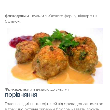
фрикадельки
- кульки з м'ясного фаршу, відварені в
бульйоні.
Фрикадельки з підливою до змісту ↑
порівняння
Головна відмінність тефтелей від фрикадельок полягає
в тому, що останні окремим блюдом назвати досить