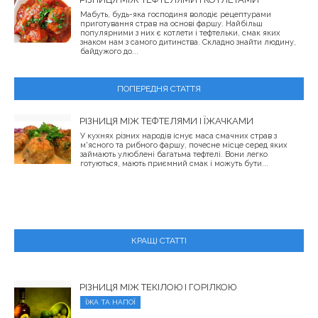
Мабуть, будь-яка господиня володіє рецептурами
приготування страв на основі фаршу. Найбільш
популярними з них є котлети і тефтельки, смак яких
знаком нам з самого дитинства. Складно знайти людину,
байдужого до...
ПОПЕРЕДНЯ СТАТТЯ
РІЗНИЦЯ МІЖ ТЕФТЕЛЯМИ І ЇЖАЧКАМИ
У кухнях різних народів існує маса смачних страв з
м'ясного та рибного фаршу, почесне місце серед яких
займають улюблені багатьма тефтелі. Вони легко
готуються, мають приємний смак і можуть бути...
КРАЩІ СТАТТІ
РІЗНИЦЯ МІЖ ТЕКІЛОЮ І ГОРІЛКОЮ
ЇЖА ТА НАПОЇ