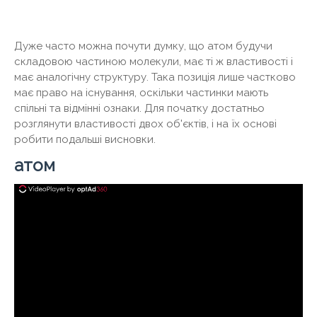
Дуже часто можна почути думку, що атом будучи
складовою частиною молекули, має ті ж властивості і
має аналогічну структуру. Така позиція лише частково
має право на існування, оскільки частинки мають
спільні та відмінні ознаки. Для початку достатньо
розглянути властивості двох об'єктів, і на їх основі
робити подальші висновки.
атом