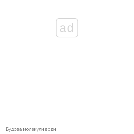
ad
Будова молекули води