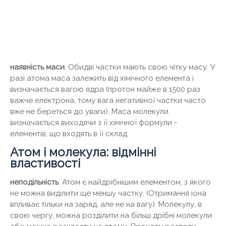
наявність маси
. Обидві частки мають свою чітку масу. У
разі атома маса залежить від хімічного елемента і
визначається вагою ядра (протон майже в 1500 раз
важче електрона, тому вага негативної частки часто
вже не береться до уваги). Маса молекули
визначається виходячи з її хімічної формули -
елементів, що входять в її склад.
Атом і молекула: відмінні
властивості
неподільність
. Атом є найдрібнішим елементом, з якого
не можна виділити ще меншу частку. (Отримання іона
впливає тільки на заряд, але не на вагу). Молекулу, в
свою чергу, можна розділити на більш дрібні молекули