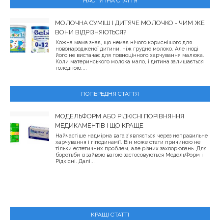
НАСТУПНА СТАТТЯ
МОЛОЧНА СУМІШ І ДИТЯЧЕ МОЛОЧКО - ЧИМ ЖЕ
ВОНИ ВІДРІЗНЯЮТЬСЯ?
Кожна мама знає, що немає нічого кориснішого для
новонародженої дитини, ніж грудне молоко. Але іноді
його не вистачає для повноцінного харчування малюка.
Коли материнського молока мало, і дитина залишається
голодною,...
ПОПЕРЕДНЯ СТАТТЯ
МОДЕЛЬФОРМ АБО РІДКІСНІ ПОРІВНЯННЯ
МЕДИКАМЕНТІВ І ЩО КРАЩЕ
Найчастіше надмірна вага з'являється через неправильне
харчування і гіподинамії. Він може стати причиною не
тільки естетичних проблем, але різних захворювань. Для
боротьби із зайвою вагою застосовуються МодельФорм і
Рідкісні. Далі...
КРАЩІ СТАТТІ