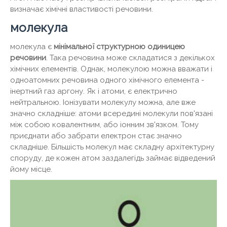
визначає хімічні властивості речовини.
молекула
молекула є
мінімальної структурною одиницею
речовини
. Така речовина може складатися з декількох
хімічних елементів. Однак, молекулою можна вважати і
одноатомних речовина одного хімічного елемента -
інертний газ аргону. Як і атоми, є електрично
нейтральною. Іонізувати молекулу можна, але вже
значно складніше: атоми всередині молекули пов'язані
між собою ковалентним, або іонним зв'язком. Тому
приєднати або забрати електрон стає значно
складніше. Більшість молекул має складну архітектурну
споруду, де кожен атом заздалегідь займає відведений
йому місце.