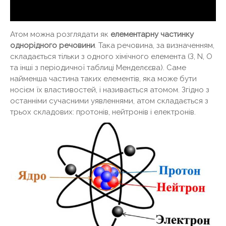
Атом можна розглядати як
елементарну частинку
однорідного речовини
. Така речовина, за визначенням,
складається тільки з одного хімічного елемента (З, N, O
та інші з періодичної таблиці Менделєєва). Саме
найменша частина таких елементів, яка може бути
носієм їх властивостей, і називається атомом. Згідно з
останніми сучасними уявленнями, атом складається з
трьох складових: протонів, нейтронів і електронів.