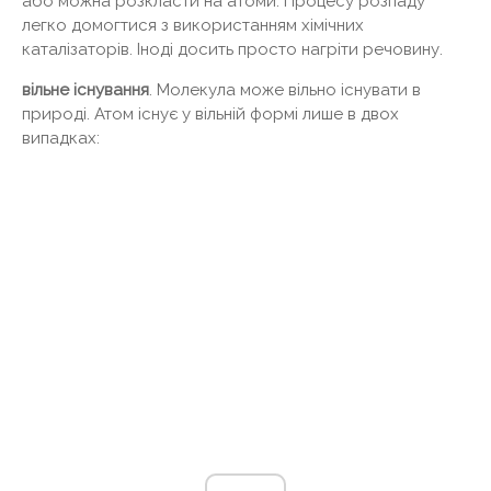
або можна розкласти на атоми. Процесу розпаду
легко домогтися з використанням хімічних
каталізаторів. Іноді досить просто нагріти речовину.
вільне існування
. Молекула може вільно існувати в
природі. Атом існує у вільній формі лише в двох
випадках: