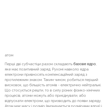
атом
Перші дві субчастіци разом складають
базове ядро
,
яке має позитивний заряд. Рухомі навколо ядра
електрони привносять компенсаційний заряд з
протилежним знаком. Таким чином, робиться перший
висновок, що більшість атомів - електрично нейтральні.
Що стосується решти, то в силу різних фізико-хімічних
процесів, атоми можуть або приєднувати, або
відпускати електрони, що призводить до появи заряду.
Атом має масу і розмір (визначається розмірами ядра) і