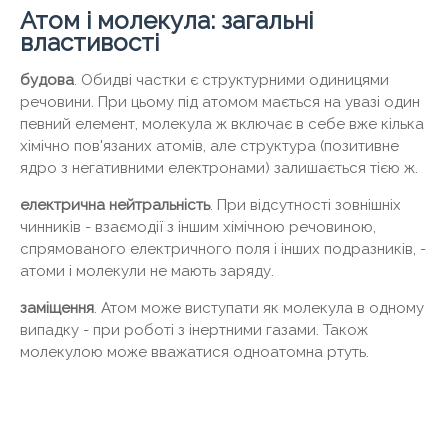
Атом і молекула: загальні
властивості
будова
. Обидві частки є структурними одиницями
речовини. При цьому під атомом мається на увазі один
певний елемент, молекула ж включає в себе вже кілька
хімічно пов'язаних атомів, але структура (позитивне
ядро ​​з негативними електронами) залишається тією ж.
електрична нейтральність
. При відсутності зовнішніх
чинників - взаємодії з іншим хімічною речовиною,
спрямованого електричного поля і інших подразників, -
атоми і молекули не мають заряду.
заміщення
. Атом може виступати як молекула в одному
випадку - при роботі з інертними газами. Також
молекулою може вважатися одноатомна ртуть.