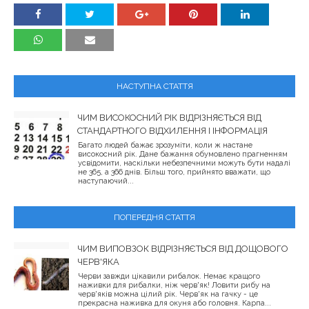
НАСТУПНА СТАТТЯ
ЧИМ ВИСОКОСНИЙ РІК ВІДРІЗНЯЄТЬСЯ ВІД
СТАНДАРТНОГО ВІДХИЛЕННЯ І ІНФОРМАЦІЯ
Багато людей бажає зрозуміти, коли ж настане
високосний рік. Дане бажання обумовлено прагненням
усвідомити, наскільки небезпечними можуть бути надалі
не 365, а 366 днів. Більш того, прийнято вважати, що
наступаючий...
ПОПЕРЕДНЯ СТАТТЯ
ЧИМ ВИПОВЗОК ВІДРІЗНЯЄТЬСЯ ВІД ДОЩОВОГО
ЧЕРВ'ЯКА
Черви завжди цікавили рибалок. Немає кращого
наживки для рибалки, ніж черв'як! Ловити рибу на
черв'яків можна цілий рік. Черв'як на гачку - це
прекрасна наживка для окуня або головня. Карпа...