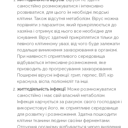
самостійно розмножуватися і інтенсивно
розвиватися, для цього їм необхідні людські
клітини. Також відсутня метаболізм. Вірус можна
порівняти з паразитом, який прикріплюється до
хазяїна і отримує від нього все необхідне для
існування. Вірус здатний прикріплятися тільки до
певного клітинному увазі, від чого буде залежати
подальше виникнення захворювання в організмі.
При наявності сприятливого середовища
відбувається інтенсивне розмноження, яке
призводить до прогресування захворювання.
Поширені вірусні інфекції: грип, герпес, ВІЛ, кір
краснуха, віспа, поліомієліт та інші.
життєдіяльність інфекції
. Може розмножуватися
самостійно і має свій власний метаболізм.
Інфекція харчується за рахунок свого господаря і
використовує його, як сприятливе середовище
для розвитку і розмноження. Здатна пошкодити
клітини тканини людини своїми ферментами.
Отруєння організму відбувається через виділення