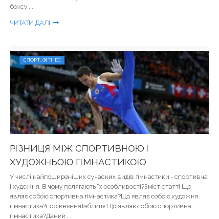
боксу,...
ЧИТАТИ ДАЛІ
СПОРТ, ФІТНЕС
РІЗНИЦЯ МІЖ СПОРТИВНОЮ І
ХУДОЖНЬОЮ ГІМНАСТИКОЮ
У числі найпоширеніших сучасних видів гімнастики - спортивна
і художня. В чому полягають їх особливості?Зміст статті Що
являє собою спортивна гімнастика?Що являє собою художня
гімнастика?порівнянняТаблиця Що являє собою спортивна
гімнастика?Даний...