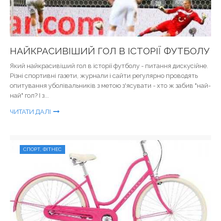
НАЙКРАСИВІШИЙ ГОЛ В ІСТОРІЇ ФУТБОЛУ
Який найкрасивіший гол в історії футболу - питання дискусійне.
Різні спортивні газети, журнали і сайти регулярно проводять
опитування уболівальників з метою з'ясувати - хто ж забив "най-
най" гол? І з...
ЧИТАТИ ДАЛІ
СПОРТ, ФІТНЕС