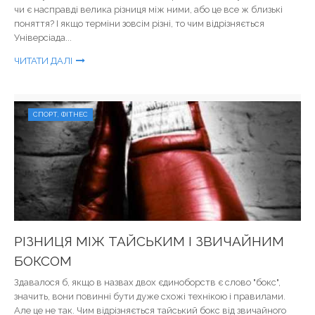
чи є насправді велика різниця між ними, або це все ж близькі
поняття? І якщо терміни зовсім різні, то чим відрізняється
Універсіада...
ЧИТАТИ ДАЛІ
СПОРТ, ФІТНЕС
РІЗНИЦЯ МІЖ ТАЙСЬКИМ І ЗВИЧАЙНИМ
БОКСОМ
Здавалося б, якщо в назвах двох єдиноборств є слово "бокс",
значить, вони повинні бути дуже схожі технікою і правилами.
Але це не так. Чим відрізняється тайський бокс від звичайного