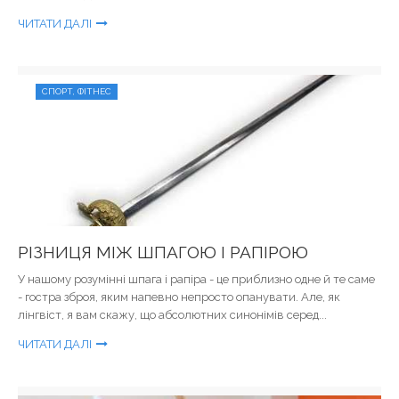
ЧИТАТИ ДАЛІ
СПОРТ, ФІТНЕС
РІЗНИЦЯ МІЖ ШПАГОЮ І РАПІРОЮ
У нашому розумінні шпага і рапіра - це приблизно одне й те саме
- гостра зброя, яким напевно непросто опанувати. Але, як
лінгвіст, я вам скажу, що абсолютних синонімів серед...
ЧИТАТИ ДАЛІ