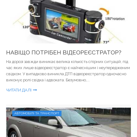
НАВІЩО ПОТРІБЕН ВІДЕОРЕЄСТРАТОР?
На дорозі завжди виникає велика кількість спірних ситуацій, під
час яких лише відеореєстратор є найчеснішим і неупередженим
свідком. У випадково виникла ДТП відеореєстратор одночасно
виконує ролі свідка і адвоката. Безумовно,...
ЧИТАТИ ДАЛІ
АВТОМОБІЛІ ТА ТРАНСПОРТ