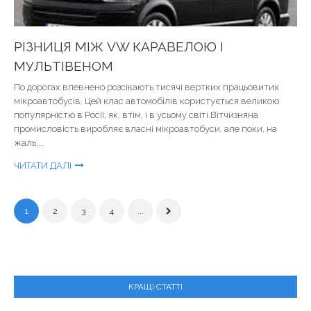
РІЗНИЦЯ МІЖ VW КАРАВЕЛОЮ І
МУЛЬТІВЕНОМ
По дорогах впевнено розсікають тисячі вертких працьовитих
мікроавтобусів. Цей клас автомобілів користується великою
популярністю в Росії, як, втім, і в усьому світі.Вітчизняна
промисловість виробляє власні мікроавтобуси, але поки, на
жаль,...
ЧИТАТИ ДАЛІ
1
2
3
4
...
КРАЩІ СТАТТІ