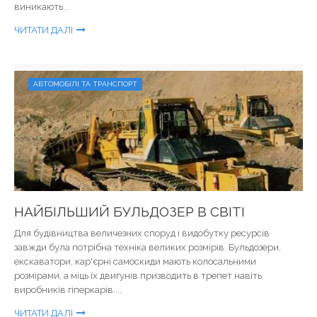
виникають...
ЧИТАТИ ДАЛІ
АВТОМОБІЛІ ТА ТРАНСПОРТ
НАЙБІЛЬШИЙ БУЛЬДОЗЕР В СВІТІ
Для будівництва величезних споруд і видобутку ресурсів
завжди була потрібна техніка великих розмірів. Бульдозери,
екскаватори, кар'єрні самоскиди мають колосальними
розмірами, а міць їх двигунів призводить в трепет навіть
виробників гіперкарів....
ЧИТАТИ ДАЛІ