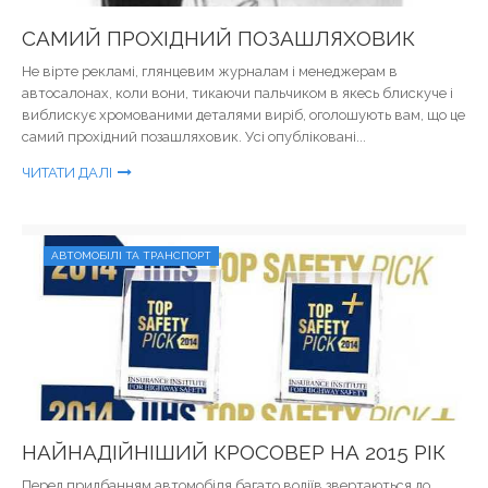
САМИЙ ПРОХІДНИЙ ПОЗАШЛЯХОВИК
Не вірте рекламі, глянцевим журналам і менеджерам в
автосалонах, коли вони, тикаючи пальчиком в якесь блискуче і
виблискує хромованими деталями виріб, оголошують вам, що це
самий прохідний позашляховик. Усі опубліковані...
ЧИТАТИ ДАЛІ
АВТОМОБІЛІ ТА ТРАНСПОРТ
НАЙНАДІЙНІШИЙ КРОСОВЕР НА 2015 РІК
Перед придбанням автомобіля багато водіїв звертаються до