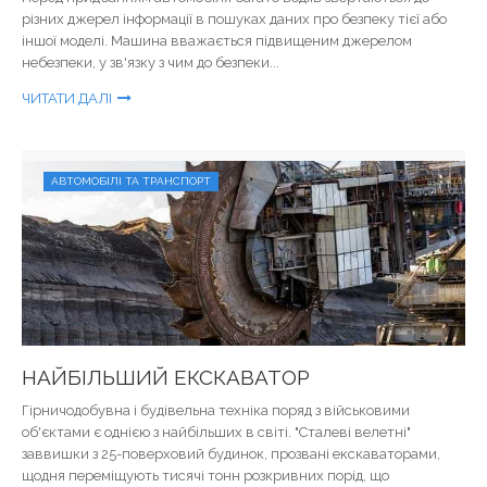
різних джерел інформації в пошуках даних про безпеку тієї або
іншої моделі. Машина вважається підвищеним джерелом
небезпеки, у зв'язку з чим до безпеки...
ЧИТАТИ ДАЛІ
АВТОМОБІЛІ ТА ТРАНСПОРТ
НАЙБІЛЬШИЙ ЕКСКАВАТОР
Гірничодобувна і будівельна техніка поряд з військовими
об'єктами є однією з найбільших в світі. "Сталеві велетні"
заввишки з 25-поверховий будинок, прозвані екскаваторами,
щодня переміщують тисячі тонн розкривних порід, що